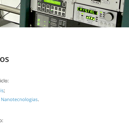
dos
iclo:
is
;
e Nanotecnologias
.
o: