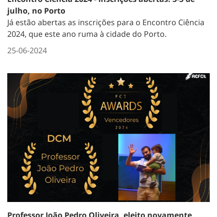
julho, no Porto
Já estão abertas as
inscrições
para o
Encontro Ciência
2024
, que este ano ruma à cidade do Porto.
25-06-2024
Professor João Pedro Oliveira, eleito novamente