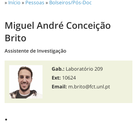
»
Início
»
Pessoas
»
Bolseiros/Pós-Doc
Miguel André Conceição
Brito
Assistente de Investigação
Gab.:
Laboratório 209
Ext:
10624
Email:
m.brito@fct.unl.pt