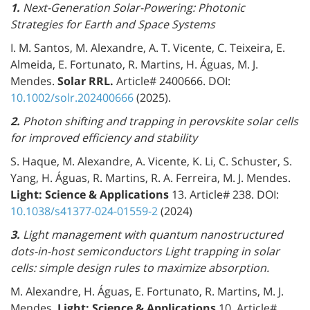
1.
Next-Generation Solar-Powering: Photonic
Strategies for Earth and Space Systems
I. M. Santos, M. Alexandre, A. T. Vicente, C. Teixeira, E.
Almeida, E. Fortunato, R. Martins, H. Águas, M. J.
Mendes.
Solar RRL.
Article# 2400666. DOI:
10.1002/solr.202400666
(2025).
2.
Photon shifting and trapping in perovskite solar cells
for improved efficiency and stability
S. Haque, M. Alexandre, A. Vicente, K. Li, C. Schuster, S.
Yang, H. Águas, R. Martins, R. A. Ferreira, M. J. Mendes.
Light: Science & Applications
13. Article# 238. DOI:
10.1038/s41377-024-01559-2
(2024)
3.
Light management with quantum nanostructured
dots-in-host semiconductors
Light trapping in solar
cells: simple design rules to maximize absorption.
M. Alexandre, H. Águas, E. Fortunato, R. Martins, M. J.
Mendes.
Light: Science & Applications
10. Article#