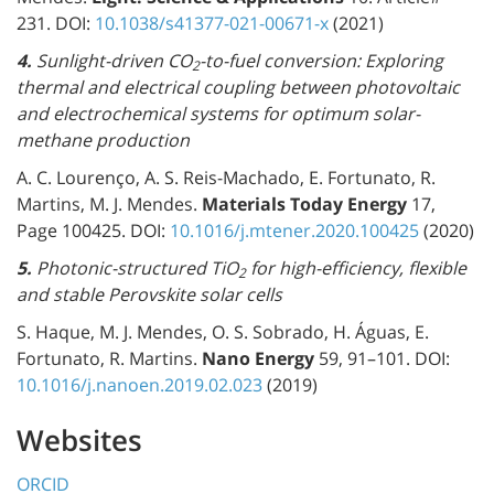
231. DOI:
10.1038/s41377-021-00671-x
(2021)
4.
Sunlight-driven CO
-to-fuel conversion: Exploring
2
thermal and electrical coupling between photovoltaic
and electrochemical systems for optimum solar-
methane production
A. C. Lourenço, A. S. Reis-Machado, E. Fortunato, R.
Martins, M. J. Mendes.
Materials Today Energy
17,
Page 100425. DOI:
10.1016/j.mtener.2020.100425
(2020)
5.
Photonic-structured TiO
for high-efficiency, flexible
2
and stable Perovskite solar cells
S. Haque, M. J. Mendes, O. S. Sobrado, H. Águas, E.
Fortunato, R. Martins.
Nano Energy
59, 91–101. DOI:
10.1016/j.nanoen.2019.02.023
(2019)
Websites
ORCID