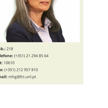
b.:
218
lefone:
(+351) 21 294 85 64
t:
10610
x:
(+351) 212 957 810
ail:
mhg@fct.unl.pt