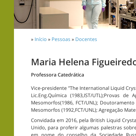
»
Início
»
Pessoas
»
Docentes
Maria Helena Figueired
Professora Catedrática
Vice-presidente "The International Liquid Crys
Lic.Eng.Química (1983,IST/UTL);Provas de A
Mesomorfos(1986, FCT/UNL); Doutoramento em
Mesomorfos (1992,FCT/UNL); Agregação Mater
Convidada em 2016, pela British Liquid Crysta
Unido, para proferir algumas palestras sobre
em nome do conselho da Sociedade Russa d