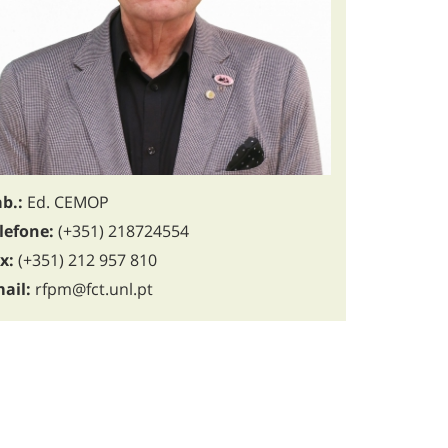
b.:
Ed. CEMOP
lefone:
(+351) 218724554
x:
(+351) 212 957 810
ail:
rfpm@fct.unl.pt