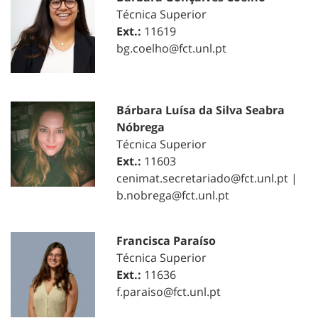
Técnica Superior
Ext.:
11619
bg.coelho@fct.unl.pt
Bárbara Luísa da Silva Seabra
Nóbrega
Técnica Superior
Ext.:
11603
cenimat.secretariado@fct.unl.pt |
b.nobrega@fct.unl.pt
Francisca Paraíso
Técnica Superior
Ext.:
11636
f.paraiso@fct.unl.pt