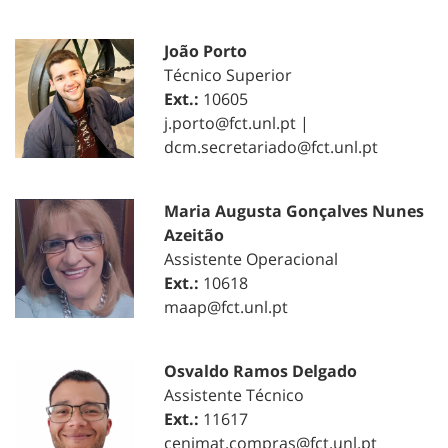
João Porto
Técnico Superior
Ext.:
10605
j.porto@fct.unl.pt |
dcm.secretariado@fct.unl.pt
Maria Augusta Gonçalves Nunes
Azeitão
Assistente Operacional
Ext.:
10618
maap@fct.unl.pt
Osvaldo Ramos Delgado
Assistente Técnico
Ext.:
11617
cenimat.compras@fct.unl.pt