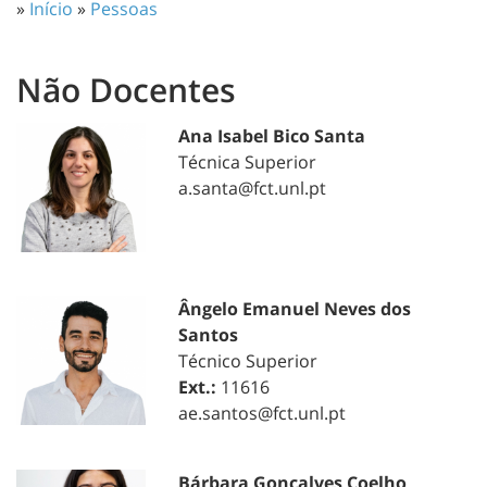
»
Início
»
Pessoas
Não Docentes
Ana Isabel Bico Santa
Técnica Superior
a.santa@fct.unl.pt
Ângelo Emanuel Neves dos
Santos
Técnico Superior
Ext.:
11616
ae.santos@fct.unl.pt
Bárbara Gonçalves Coelho