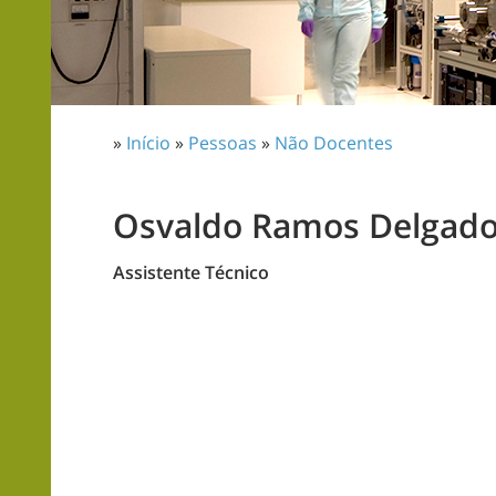
»
Início
»
Pessoas
»
Não Docentes
Osvaldo Ramos Delgad
Assistente Técnico