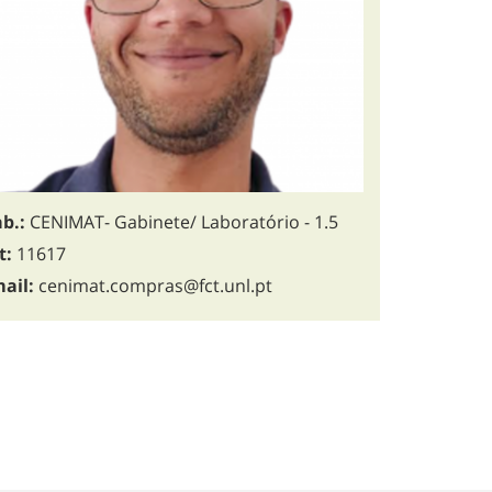
b.:
CENIMAT- Gabinete/ Laboratório - 1.5
t:
11617
ail:
cenimat.compras@fct.unl.pt